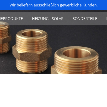
Wir beliefern ausschließlich gewerbliche Kunden.
IEPRODUKTE
HEIZUNG - SOLAR
SONDERTEILE
toren aus Edelstahl
Messingverschraubungen
atoren aus Gummi
Edelstahlverschraubungen
wellrohr ausziehbar
Edelstahlwellrohre ausziehbar
wellschläuche
Edelstahlwellrohr (Solarrohr)
r
Werkzeug & Zubehör für Solar-Flexrohr
cherheitsventile G.P.A
Pufferspeicherverbinder
ührungen/Dichtköpfe
Edelstahlwellrohr konfektioniert
s-Bremskombinationen
Wärmetauscher
he pneumatisch